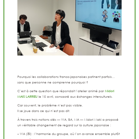
Pourquoi les collaborations franco-japonaises patinent parfois…
sans que personne ne comprenne pourquoi ?
C’est à cette question que répondait l’atelier animé par
Midori
MAKI LARRIEU
le 15 avril, consacré aux échanges interculturels.
Car souvent, le problème n’est pas visible.
Il se joue dans ce qui n’est pas dit.
À travers trois notions clés — WA, BA, MA — Midori Maki a proposé
un véritable changement de regard sur la culture japonaise :
– WA (和) : l’harmonie du groupe, où l’on avance ensemble plutôt