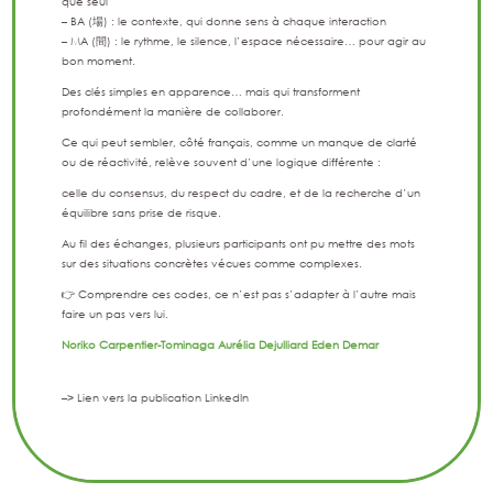
que seul
– BA (場) : le contexte, qui donne sens à chaque interaction
– MA (間) : le rythme, le silence, l’espace nécessaire… pour agir au
bon moment.
Des clés simples en apparence… mais qui transforment
profondément la manière de collaborer.
Ce qui peut sembler, côté français, comme un manque de clarté
ou de réactivité, relève souvent d’une logique différente :
celle du consensus, du respect du cadre, et de la recherche d’un
équilibre sans prise de risque.
Au fil des échanges, plusieurs participants ont pu mettre des mots
sur des situations concrètes vécues comme complexes.
👉 Comprendre ces codes, ce n’est pas s’adapter à l’autre mais
faire un pas vers lui.
Noriko Carpentier-Tominaga
Aurélia Dejulliard
Eden Demar
–> Lien vers la publication LinkedIn