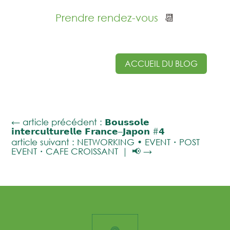
Prendre rendez-vous
📆
ACCUEIL DU BLOG
←
article précédent : 𝗕𝗼𝘂𝘀𝘀𝗼𝗹𝗲
𝗶𝗻𝘁𝗲𝗿𝗰𝘂𝗹𝘁𝘂𝗿𝗲𝗹𝗹𝗲 𝗙𝗿𝗮𝗻𝗰𝗲–𝗝𝗮𝗽𝗼𝗻 #𝟰
article suivant : NETWORKING • EVENT・POST
EVENT・CAFE CROISSANT ｜ 📢
→