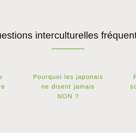
estions interculturelles fréquen
s
Pourquoi les japonais
re
ne disent jamais
s
NON ?