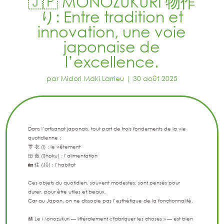
🇯🇵 MONOZUKURI 物作
り: Entre tradition et
innovation, une voie
japonaise de
l’excellence.
par
Midori Maki Larrieu
30 août 2025
Dans l’artisanat japonais, tout part de trois fondements de la vie
quotidienne :
👘 衣 (I) : le vêtement
🍱 食 (Shoku) : l’alimentation
🏡 住 (Jû) : l’habitat
Ces objets du quotidien, souvent modestes, sont pensés pour
durer, pour être utiles et beaux.
Car au Japon, on ne dissocie pas l’esthétique de la fonctionnalité.
🎎 Le Monozukuri — littéralement « fabriquer les choses » — est bien