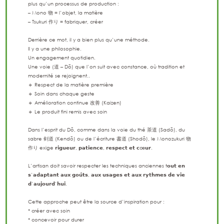
plus qu’un processus de production :
– Mono 物 = l’objet, la matière
– Tsukuri 作り = fabriquer, créer
Derrière ce mot, il y a bien plus qu’une méthode.
Il y a une philosophie.
Un engagement quotidien.
Une voie (道 – Dō) que l’on suit avec constance, où tradition et
modernité se rejoignent..
🔹 Respect de la matière première
🔹 Soin dans chaque geste
🔹 Amélioration continue 改善 (Kaizen)
🔹 Le produit fini remis avec soin
Dans l’esprit du Dō, comme dans la voie du thé 茶道 (Sadō), du
sabre 剣道 (Kendō) ou de l’écriture 書道 (Shodō), le Monozukuri 物
作り exige 𝗿𝗶𝗴𝘂𝗲𝘂𝗿, 𝗽𝗮𝘁𝗶𝗲𝗻𝗰𝗲, 𝗿𝗲𝘀𝗽𝗲𝗰𝘁 𝗲𝘁 𝗰œ𝘂𝗿.
L’artisan doit savoir respecter les techniques anciennes t𝗼𝘂𝘁 𝗲𝗻
𝘀’𝗮𝗱𝗮𝗽𝘁𝗮𝗻𝘁 𝗮𝘂𝘅 𝗴𝗼𝘂̂𝘁𝘀, 𝗮𝘂𝘅 𝘂𝘀𝗮𝗴𝗲𝘀 𝗲𝘁 𝗮𝘂𝘅 𝗿𝘆𝘁𝗵𝗺𝗲𝘀 𝗱𝗲 𝘃𝗶𝗲
𝗱’𝗮𝘂𝗷𝗼𝘂𝗿𝗱’𝗵𝘂𝗶.
Cette approche peut être la source d’inspiration pour :
* créer avec soin
* concevoir pour durer