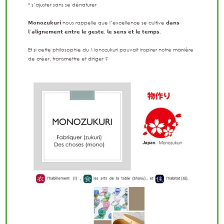
* s’ajuster sans se dénaturer
𝗠𝗼𝗻𝗼𝘇𝘂𝗸𝘂𝗿𝗶 nous rappelle que l’excellence se cultive 𝗱𝗮𝗻𝘀
𝗹’𝗮𝗹𝗶𝗴𝗻𝗲𝗺𝗲𝗻𝘁 𝗲𝗻𝘁𝗿𝗲 𝗹𝗲 𝗴𝗲𝘀𝘁𝗲, 𝗹𝗲 𝘀𝗲𝗻𝘀 𝗲𝘁 𝗹𝗲 𝘁𝗲𝗺𝗽𝘀.
Et si cette philosophie du Monozukuri pouvait inspirer notre manière
de créer, transmettre et diriger ?