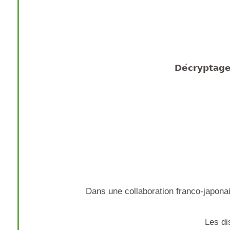
𝗗𝗲́𝗰𝗿𝘆𝗽𝘁𝗮𝗴𝗲
Dans une collaboration franco-japonaise
Les di