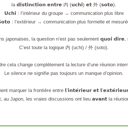
la 𝗱𝗶𝘀𝘁𝗶𝗻𝗰𝘁𝗶𝗼𝗻 𝗲𝗻𝘁𝗿𝗲 内 (𝘂𝗰𝗵𝗶) 𝗲𝘁 外 (𝘀𝗼𝘁𝗼).
𝗨𝗰𝗵𝗶 : l’intérieur du groupe → communication plus libre
𝗼𝘁𝗼 : l’extérieur → communication plus formelle et mesur
ponaises, la question n’est pas seulement 𝗾𝘂𝗼𝗶 𝗱𝗶𝗿𝗲, mais a
C’est toute la logique 内 (uchi) / 外 (soto).
e cela change complètement la lecture d’une réunion intern
Le silence ne signifie pas toujours un manque d’opinion.
 marquer la frontière entre 𝗹’𝗶𝗻𝘁𝗲́𝗿𝗶𝗲𝘂𝗿 𝗲𝘁 𝗹’𝗲𝘅𝘁𝗲́𝗿𝗶𝗲𝘂𝗿
, au Japon, les vraies discussions ont lieu 𝗮𝘃𝗮𝗻𝘁 la réuni