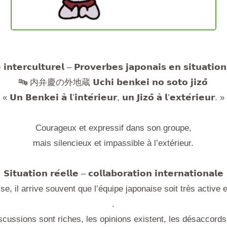
 𝗶𝗻𝘁𝗲𝗿𝗰𝘂𝗹𝘁𝘂𝗿𝗲𝗹 – 𝗣𝗿𝗼𝘃𝗲𝗿𝗯𝗲𝘀 𝗷𝗮𝗽𝗼𝗻𝗮𝗶𝘀 𝗲𝗻 𝘀𝗶𝘁𝘂𝗮𝘁𝗶𝗼
🔤 内弁慶の外地蔵 𝗨𝗰𝗵𝗶 𝗯𝗲𝗻𝗸𝗲𝗶 𝗻𝗼 𝘀𝗼𝘁𝗼 𝗷𝗶𝘇𝗼̄
« 𝗨𝗻 𝗕𝗲𝗻𝗸𝗲𝗶 𝗮̀ 𝗹’𝗶𝗻𝘁𝗲́𝗿𝗶𝗲𝘂𝗿, 𝘂𝗻 𝗝𝗶𝘇𝗼̄ 𝗮̀ 𝗹’𝗲𝘅𝘁𝗲́𝗿𝗶𝗲𝘂𝗿. »
Courageux et expressif dans son groupe,
mais silencieux et impassible à l’extérieur.
𝗦𝗶𝘁𝘂𝗮𝘁𝗶𝗼𝗻 𝗿𝗲́𝗲𝗹𝗹𝗲 – 𝗰𝗼𝗹𝗹𝗮𝗯𝗼𝗿𝗮𝘁𝗶𝗼𝗻 𝗶𝗻𝘁𝗲𝗿𝗻𝗮𝘁𝗶𝗼𝗻𝗮𝗹𝗲
, il arrive souvent que l’équipe japonaise soit très active et f
.
scussions sont riches, les opinions existent, les désaccords