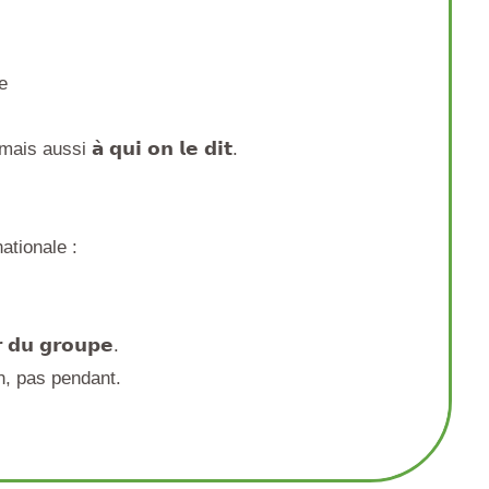
ée
ussi 𝗮̀ 𝗾𝘂𝗶 𝗼𝗻 𝗹𝗲 𝗱𝗶𝘁.
ationale :
 𝗱𝘂 𝗴𝗿𝗼𝘂𝗽𝗲.
on, pas pendant.