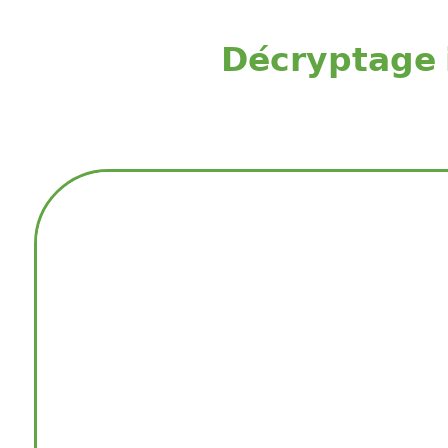
𝗗𝗲́𝗰𝗿𝘆𝗽𝘁𝗮𝗴𝗲 