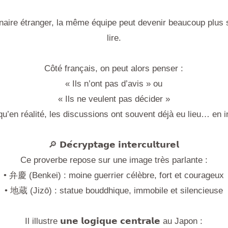
naire étranger, la même équipe peut devenir beaucoup plus sil
lire.
Côté français, on peut alors penser :
« Ils n’ont pas d’avis » ou
« Ils ne veulent pas décider »
qu’en réalité, les discussions ont souvent déjà eu lieu… en i
🔎 𝗗𝗲́𝗰𝗿𝘆𝗽𝘁𝗮𝗴𝗲 𝗶𝗻𝘁𝗲𝗿𝗰𝘂𝗹𝘁𝘂𝗿𝗲𝗹
Ce proverbe repose sur une image très parlante :
• 弁慶 (Benkei) : moine guerrier célèbre, fort et courageux
• 地蔵 (Jizō) : statue bouddhique, immobile et silencieuse
Il illustre 𝘂𝗻𝗲 𝗹𝗼𝗴𝗶𝗾𝘂𝗲 𝗰𝗲𝗻𝘁𝗿𝗮𝗹𝗲 au Japon :