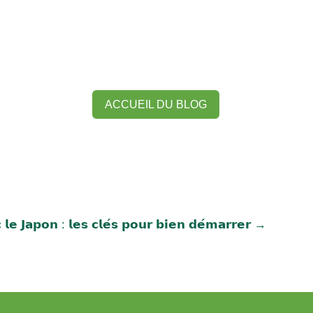
ACCUEIL DU BLOG
𝗲 𝗝𝗮𝗽𝗼𝗻 : 𝗹𝗲𝘀 𝗰𝗹𝗲́𝘀 𝗽𝗼𝘂𝗿 𝗯𝗶𝗲𝗻 𝗱𝗲́𝗺𝗮𝗿𝗿𝗲𝗿
→