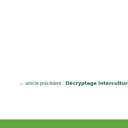
←
article précédent : 𝗗𝗲́𝗰𝗿𝘆𝗽𝘁𝗮𝗴𝗲 𝗶𝗻𝘁𝗲𝗿𝗰𝘂𝗹𝘁𝘂𝗿𝗲