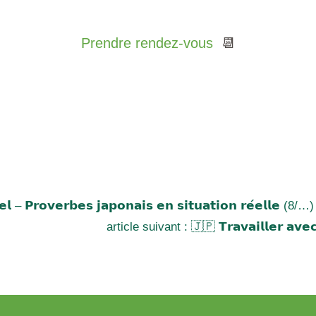
Prendre rendez-vous
📆
𝗹 – 𝗣𝗿𝗼𝘃𝗲𝗿𝗯𝗲𝘀 𝗷𝗮𝗽𝗼𝗻𝗮𝗶𝘀 𝗲𝗻 𝘀𝗶𝘁𝘂𝗮𝘁𝗶𝗼𝗻 𝗿𝗲́𝗲𝗹𝗹𝗲 (8/…)
article suivant : 🇯🇵 𝗧𝗿𝗮𝘃𝗮𝗶𝗹𝗹𝗲𝗿 𝗮𝘃𝗲𝗰 𝗹