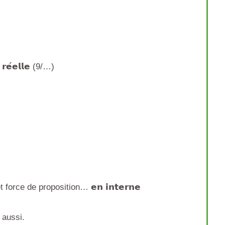
𝗻 𝗿𝗲́𝗲𝗹𝗹𝗲 (9/…)
orce de proposition… 𝗲𝗻 𝗶𝗻𝘁𝗲𝗿𝗻𝗲
 aussi.