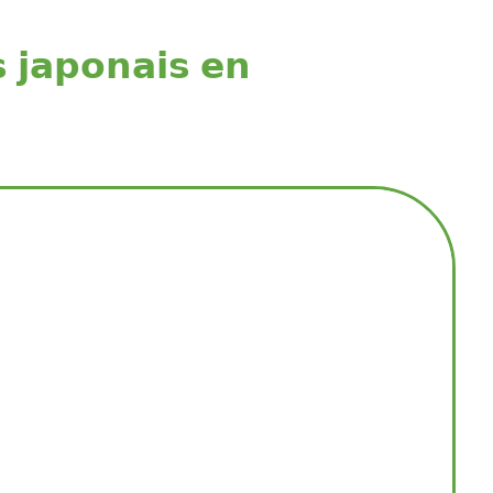
 𝗷𝗮𝗽𝗼𝗻𝗮𝗶𝘀 𝗲𝗻