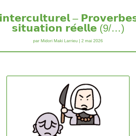
𝗶𝗻𝘁𝗲𝗿𝗰𝘂𝗹𝘁𝘂𝗿𝗲𝗹 – 𝗣𝗿𝗼𝘃𝗲𝗿𝗯𝗲
𝘀𝗶𝘁𝘂𝗮𝘁𝗶𝗼𝗻 𝗿𝗲́𝗲𝗹𝗹𝗲 (9/…)
par
Midori Maki Larrieu
2 mai 2026