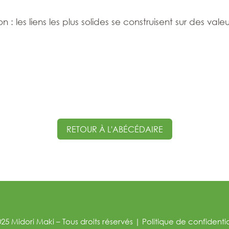
 : les liens les plus solides se construisent sur des val
RETOUR À L'ABÉCÉDAIRE
25 Midori Maki – Tous droits réservés
|
Politique de confidentia