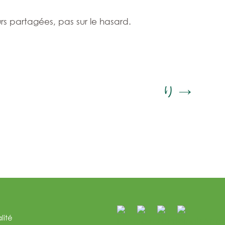
eurs partagées, pas sur le hasard.
り
→
lité