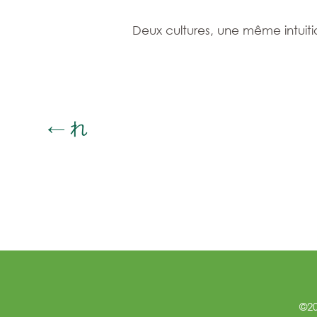
Deux cultures, une même intuition
←
れ
©20