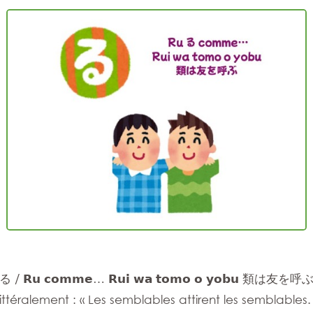
る / 𝗥𝘂 𝗰𝗼𝗺𝗺𝗲… 𝗥𝘂𝗶 𝘄𝗮 𝘁𝗼𝗺𝗼 𝗼 𝘆𝗼𝗯𝘂 類は友を呼
ittéralement : « Les semblables attirent les semblables.