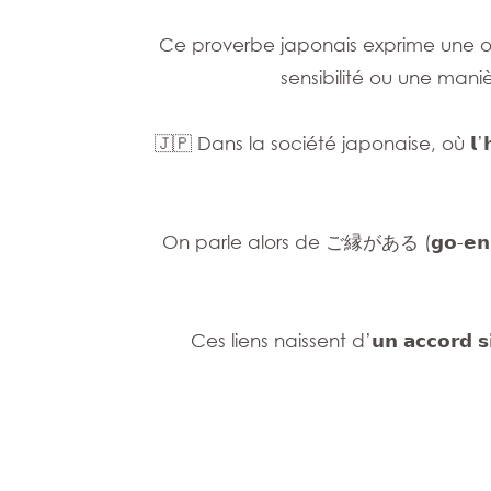
Ce proverbe japonais exprime une ob
sensibilité ou une mani
🇯🇵 Dans la société japonaise, où 𝗹’𝗵𝗮
On parle alors de ご縁がある (𝗴𝗼-𝗲𝗻 𝗴
Ces liens naissent d’𝘂𝗻 𝗮𝗰𝗰𝗼𝗿