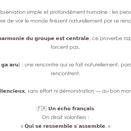
servation simple et profondément humaine : les pers
ère de voir le monde finissent naturellement par se renc
𝗺𝗼𝗻𝗶𝗲 𝗱𝘂 𝗴𝗿𝗼𝘂𝗽𝗲 𝗲𝘀𝘁 𝗰𝗲𝗻𝘁𝗿𝗮𝗹𝗲, ce prover
forcent pas.
 𝗮𝗿𝘂) : une rencontre qui se fait naturellement, parce
rencontrent.
𝗱 𝘀𝗶𝗹𝗲𝗻𝗰𝗶𝗲𝘂𝘅, sans effort ni démonstration — au bo
🇫🇷 𝗨𝗻 𝗲́𝗰𝗵𝗼 𝗳𝗿𝗮𝗻𝗰̧𝗮𝗶𝘀
On dirait volontiers :
« 𝗤𝘂𝗶 𝘀𝗲 𝗿𝗲𝘀𝘀𝗲𝗺𝗯𝗹𝗲 𝘀’𝗮𝘀𝘀𝗲𝗺𝗯𝗹𝗲. »