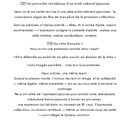
🇯🇵 𝗨𝗻 𝗽𝗿𝗼𝘃𝗲𝗿𝗯𝗲 𝗿𝗲́𝘃𝗲́𝗹𝗮𝘁𝗲𝘂𝗿 𝗱’𝘂𝗻 𝘁𝗿𝗮𝗶𝘁 𝗰𝘂𝗹𝘁𝘂𝗿𝗲𝗹 𝗷𝗮𝗽𝗼𝗻𝗮𝗶𝘀
Neko no te mo karitai renvoie à une idée profondément japonaise : 𝗹𝗮
𝗰𝗼𝗻𝘀𝗰𝗶𝗲𝗻𝗰𝗲 𝗮𝗶𝗴𝘂𝗲̈ 𝗱𝘂 𝗳𝗹𝘂𝘅 𝗱𝗲 𝘁𝗿𝗮𝘃𝗮𝗶𝗹 𝗲𝘁 𝗱𝗲 𝗹𝗮 𝗽𝗿𝗲𝘀𝘀𝗶𝗼𝗻 𝗰𝗼𝗹𝗹𝗲𝗰𝘁𝗶𝘃𝗲.
Dans les périodes d’intense activité — fêtes, fin d’année fiscale, saisons
commerciales — l’expression souligne la solidarité implicite : 𝙢𝙚̂𝙢𝙚 𝙪𝙣𝙚
𝙖𝙞𝙙𝙚 𝙢𝙞𝙣𝙞𝙢𝙚, 𝙢𝙚̂𝙢𝙚 𝙨𝙮𝙢𝙗𝙤𝙡𝙞𝙦𝙪𝙚, 𝙘𝙤𝙢𝙥𝙩𝙚.
🇫🇷 𝗗𝘂 𝗰𝗼̂𝘁𝗲́ 𝗳𝗿𝗮𝗻𝗰̧𝗮𝗶𝘀 ?
Nous avons une expression proche dans l’esprit :
« 𝗘̂𝘁𝗿𝗲 𝗱𝗲́𝗯𝗼𝗿𝗱𝗲́ 𝗮𝘂 𝗽𝗼𝗶𝗻𝘁 𝗱𝗲 𝗻𝗲 𝗽𝗹𝘂𝘀 𝘀𝗮𝘃𝗼𝗶𝗿 𝗼𝘂̀ 𝗱𝗼𝗻𝗻𝗲𝗿 𝗱𝗲 𝗹𝗮 𝘁𝗲̂𝘁𝗲 ».
Moins imagée peut-être… mais tout aussi parlantes…
Deux cultures, une même leçon :
Quand la pression monte, l’humour devient un refuge, et 𝗹𝗮 𝘀𝗼𝗹𝗶𝗱𝗮𝗿𝗶𝘁𝗲́
— même légère, même imparfaite — est ce qui nous aide à traverser la
surcharge.
🔤 La 24ᵉ lettre de l’alphabet japonais pour enrichir notre abécédaire
interculturel franco-japonais à travers les proverbes :
une expression qui fait écho au concept de 和（𝘄𝗮), 𝗹’𝗵𝗮𝗿𝗺𝗼𝗻𝗶𝗲
𝗰𝗼𝗹𝗹𝗲𝗰𝘁𝗶𝘃𝗲, où chacun contribue — même un minuscule coup de patte
— pour alléger le fardeau commun.