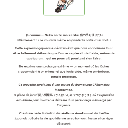
ね 𝗰𝗼𝗺𝗺𝗲… 𝗡𝗲𝗸𝗼 𝗻𝗼 𝘁𝗲 𝗺𝗼 𝗸𝗮𝗿𝗶𝘁𝗮𝗶 猫の手も借りたい
Littéralement : « Je voudrais même emprunter la patte d’un chat. »
Cette expression japonaise décrit un état que nous connaissons tous :
𝗲̂𝘁𝗿𝗲 𝘁𝗲𝗹𝗹𝗲𝗺𝗲𝗻𝘁 𝗱𝗲́𝗯𝗼𝗿𝗱𝗲́ 𝗾𝘂𝗲 𝗹’𝗼𝗻 𝗮𝗰𝗰𝗲𝗽𝘁𝗲𝗿𝗮𝗶𝘁 𝗱𝗲 𝗹’𝗮𝗶𝗱𝗲, 𝗺𝗲̂𝗺𝗲 𝗱𝗲
𝗾𝘂𝗲𝗹𝗾𝘂’𝘂𝗻… 𝗾𝘂𝗶 𝗻𝗲 𝗽𝗼𝘂𝗿𝗿𝗮𝗶𝘁 𝗽𝗼𝘂𝗿𝘁𝗮𝗻𝘁 𝗿𝗶𝗲𝗻 𝗳𝗮𝗶𝗿𝗲.
Elle exprime une surcharge extrême — un moment où les tâches
s’accumulent à un rythme tel que toute aide, même symbolique,
semble précieuse.
𝘊𝘦 𝘱𝘳𝘰𝘷𝘦𝘳𝘣𝘦 𝘴𝘦𝘳𝘢𝘪𝘵 𝘪𝘴𝘴𝘶 𝘥’𝘶𝘯𝘦 œ𝘶𝘷𝘳𝘦 𝘥𝘶 𝘥𝘳𝘢𝘮𝘢𝘵𝘶𝘳𝘨𝘦 𝘊𝘩𝘪𝘬𝘢𝘮𝘢𝘵𝘴𝘶
𝘔𝘰𝘯𝘻𝘢𝘦𝘮𝘰𝘯,
𝘭𝘢 𝘱𝘪𝘦̀𝘤𝘦 𝘥𝘦 𝘫𝘰̄𝘳𝘶𝘳𝘪 関八州繋馬（かんはっしゅうつなぎうま）𝘰𝘶̀ 𝘭’𝘦𝘹𝘱𝘳𝘦𝘴𝘴𝘪𝘰𝘯
𝘦𝘴𝘵 𝘶𝘵𝘪𝘭𝘪𝘴𝘦́𝘦 𝘱𝘰𝘶𝘳 𝘪𝘭𝘭𝘶𝘴𝘵𝘳𝘦𝘳 𝘭𝘢 𝘥𝘦́𝘵𝘳𝘦𝘴𝘴𝘦 𝘥’𝘶𝘯 𝘱𝘦𝘳𝘴𝘰𝘯𝘯𝘢𝘨𝘦 𝘴𝘶𝘣𝘮𝘦𝘳𝘨𝘦́ 𝘱𝘢𝘳
𝘭’𝘶𝘳𝘨𝘦𝘯𝘤𝘦.
C’est une belle illustration du 𝗿𝗲́𝗮𝗹𝗶𝘀𝗺𝗲 𝗲́𝗺𝗼𝘁𝗶𝗼𝗻𝗻𝗲𝗹 du théâtre
japonais : décrire la vie quotidienne avec humour, finesse et un léger
désespoir.