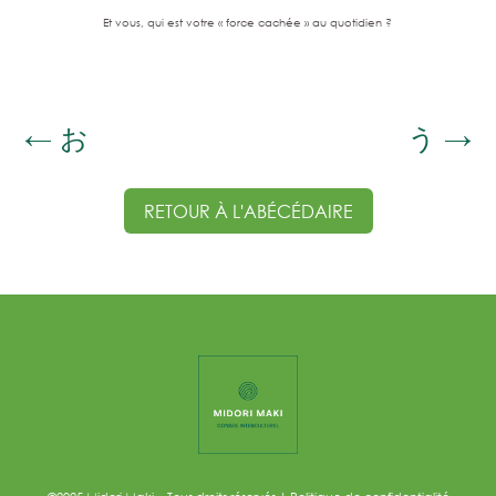
Et vous, qui est votre « force cachée » au quotidien ?
←
お
う
→
RETOUR À L'ABÉCÉDAIRE