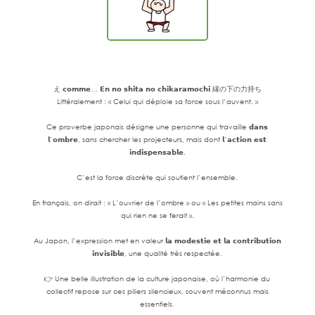
え 𝗰𝗼𝗺𝗺𝗲… 𝗘𝗻 𝗻𝗼 𝘀𝗵𝗶𝘁𝗮 𝗻𝗼 𝗰𝗵𝗶𝗸𝗮𝗿𝗮𝗺𝗼𝗰𝗵𝗶 縁の下の力持ち
Littéralement : « Celui qui déploie sa force sous l’auvent. »
Ce proverbe japonais désigne une personne qui travaille 𝗱𝗮𝗻𝘀
𝗹’𝗼𝗺𝗯𝗿𝗲, sans chercher les projecteurs, mais dont 𝗹’𝗮𝗰𝘁𝗶𝗼𝗻 𝗲𝘀𝘁
𝗶𝗻𝗱𝗶𝘀𝗽𝗲𝗻𝘀𝗮𝗯𝗹𝗲.
C’est la force discrète qui soutient l’ensemble.
En français, on dirait : « L’ouvrier de l’ombre » ou « Les petites mains sans
qui rien ne se ferait ».
Au Japon, l’expression met en valeur 𝗹𝗮 𝗺𝗼𝗱𝗲𝘀𝘁𝗶𝗲 𝗲𝘁 𝗹𝗮 𝗰𝗼𝗻𝘁𝗿𝗶𝗯𝘂𝘁𝗶𝗼𝗻
𝗶𝗻𝘃𝗶𝘀𝗶𝗯𝗹𝗲, une qualité très respectée.
👉 Une belle illustration de la culture japonaise, où l’harmonie du
collectif repose sur ces piliers silencieux, souvent méconnus mais
essentiels.